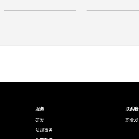
 奥克兰商业奖国际贸易卓越奖
服务
联系我
研发
职业发
法规事务